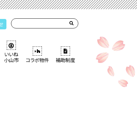
せ
いいね
小山市
コラボ物件
補助制度