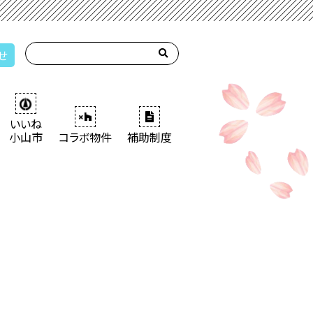
せ
いいね
小山市
コラボ物件
補助制度