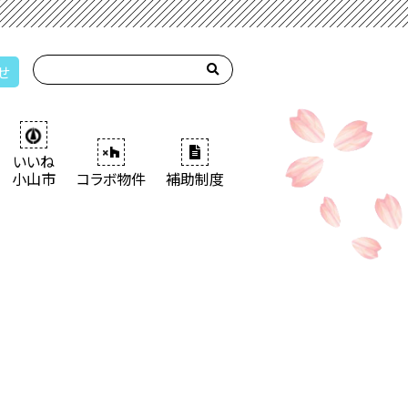
せ
いいね
小山市
コラボ物件
補助制度