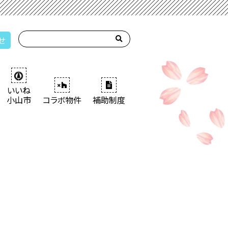
せ
いいね
小山市
コラボ物件
補助制度