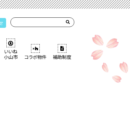
せ
いいね
小山市
コラボ物件
補助制度