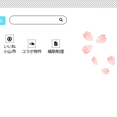
せ
いいね
小山市
コラボ物件
補助制度