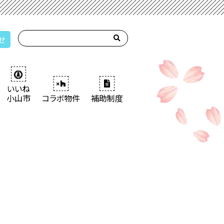
せ
いいね
小山市
コラボ物件
補助制度