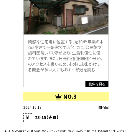
閑静な住宅地に位置する、昭和45年築の木
造2階建て一軒家です。近くには、公民館や
歯科医院、バス停があり、生活利便性に優
れています。また、日光街道(旧国道４号)へ
のアクセスも良いため、市外にお出かけす
る機会が多い人にもおす
…続きを読む
物件を見る
NO.3
2024.10.18
間々田
23-15【売買】
みんなの気になる物件ランキングです、あなたのお気に入り物件は入ってい