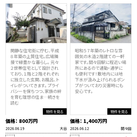
閑静な住宅街に佇む、平成
昭和５７年築のレトロな雰
８年築の上質住宅。広場隣
囲気の木造２階建ての一軒
接で緑豊かな暮らし。 元々
家です。間々田駅に程近い場
２世帯住宅として設計され
所にあるので通勤・通学に
ており、１階と２階それぞれ
も便利です！敷地内には地
に独立した玄関、お風呂、ト
下水が汲み上げられるポン
イレがついてきます。 プライ
プがついており災害時にも
バシーを保ちつつ、家族の絆
安心です。
を育む理想の住ま
…続きを
読む
物件を見る
物件を見る
価格： 800万円
価格： 1,400万円
2026.06.19
大谷
2026.06.12
間々田