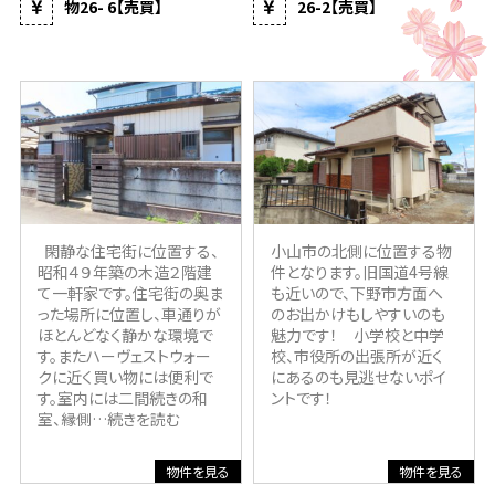
物26- 6【売買】
26-2【売買】
閑静な住宅街に位置する、
小山市の北側に位置する物
昭和４９年築の木造２階建
件となります。旧国道4号線
て一軒家です。住宅街の奥ま
も近いので、下野市方面へ
った場所に位置し、車通りが
のお出かけもしやすいのも
ほとんどなく静かな環境で
魅力です！ 小学校と中学
す。またハーヴェストウォー
校、市役所の出張所が近く
クに近く買い物には便利で
にあるのも見逃せないポイ
す。室内には二間続きの和
ントです！
室、縁側
…続きを読む
物件を見る
物件を見る