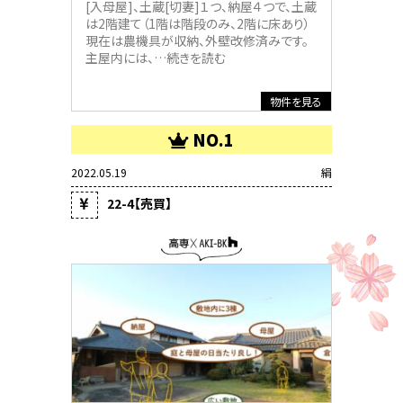
[入母屋]、土蔵[切妻]１つ、納屋４つで、土蔵
は2階建て（1階は階段のみ、2階に床あり）
現在は農機具が収納、外壁改修済みです。
主屋内には、
…続きを読む
物件を見る
NO.1
2022.05.19
絹
22-4【売買】