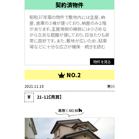
契約済物件
昭和37年築の物件で敷地内には主屋、納
屋、倉庫の３棟が建っており、納屋のみ２階
があります。主屋南側の縁側には小さめな
がら立派な庭園が接しており、日当たりも非
常に良好です。また、敷地が広いため、駐車
場などに十分な広さが確保
…続きを読む
物件を見る
NO.2
2021.11.10
寒川
21-12【売買】