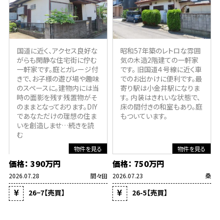
国道に近く、アクセス良好な
昭和57年築のレトロな雰囲
がらも閑静な住宅街に佇む
気の木造2階建ての一軒家
一軒家です。庭とガレージ付
です。 旧国道４号線に近く車
きで、お子様の遊び場や趣味
でのお出かけに便利です。最
のスペースに。建物内には当
寄り駅は小金井駅になりま
時の面影を残す残置物がそ
す。 内装はきれいな状態で、
のままとなっております。DIY
床の間付きの和室もあり。庭
であなただけの理想の住ま
もついています。
いを創造しませ
…続きを読
む
物件を見る
物件を見る
価格： 390万円
価格： 750万円
2026.07.28
間々田
2026.07.23
桑
26−7【売買】
26-5【売買】