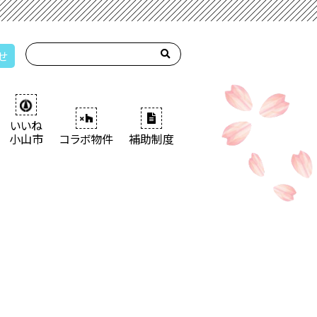
せ
いいね
小山市
コラボ物件
補助制度