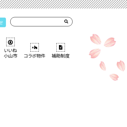
せ
いいね
小山市
コラボ物件
補助制度