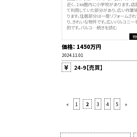
近く、１㎞圏内に小学校があります。店
て利用していた部分があり、広い作業
ります。住居部分は一度リフォームされ
り、きれいな物件です。広いバルコニー
的です。バルコ
…続きを読む
物
価格： 1450万円
2024.11.01
24-9【売買】
«
1
2
3
4
5
»