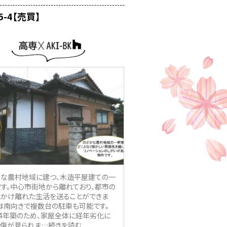
5-4【売買】
かな農村地域に建つ、木造平屋建ての一
す。中心市街地から離れており、都市の
とかけ離れた生活を送ることができま
は南向きで複数台の駐車も可能です。
4年築のため、家屋全体に経年劣化に
損傷が見られま
…続きを読む