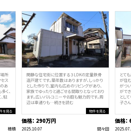
る場所
閑静な住宅街に位置する３LDKの定量鉄骨
とても
クセス
造戸建てです。築年数はありますが、しっかり
が住む
裕のあ
とした作りで、室内も広めのリビングがあり、
がつい
多く、
家族でゆったりと過ごせる間取りとなっており
ができ
く、駐
ます。広いバルコニーやお庭も魅力的です。周
として
辺は車通りも
…続きを読む
子さん
件を見る
物件を見る
価格： 290万円
価格： 
穂積
2025.10.07
間々田
2025.07