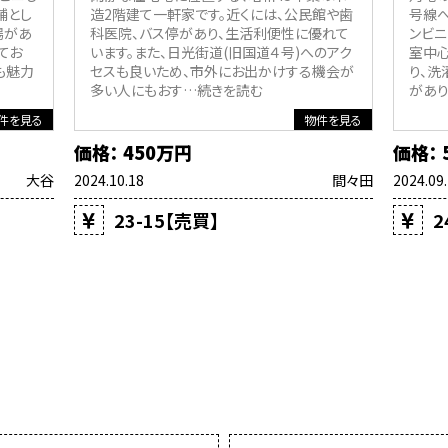
舗とし
造2階建て一軒家です。近くには、公民館や歯
号線
場があ
科医院、バス停があり、生活利便性に優れて
ンビニ
てお
います。また、日光街道(旧国道４号)へのアク
室中
も魅力
セスも良いため、市外にお出かけする機会が
り、洗
多い人にもおす
…続きを読む
があり
件を見る
物件を見る
価格： 450万円
価格： 
大谷
2024.10.18
間々田
2024.09
23-15【売買】
2