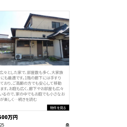
広々とした家で、部屋数も多く、大家族
にも最適です。1階の廊下には手すり
ており、ご高齢の方でも安心して移動
ます。お庭も広く、廊下やお部屋も広々
いるので、家の中でもお庭でも小さなお
が楽しく
…続きを読む
物件を見る
600万円
.25
桑