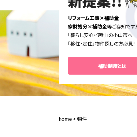
リフォーム工事×補助金
家財処分×補助金
等ご存知です
「暮らし安心・便利」の小山市へ
「移住・定住」物件探しの方必見!
補助制度とは
home
>
物件