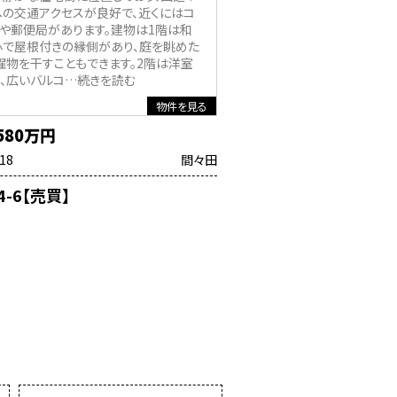
への交通アクセスが良好で、近くにはコ
や郵便局があります。建物は1階は和
心で屋根付きの縁側があり、庭を眺めた
濯物を干すこともできます。2階は洋室
、広いバルコ
…続きを読む
物件を見る
580万円
.18
間々田
4-6【売買】