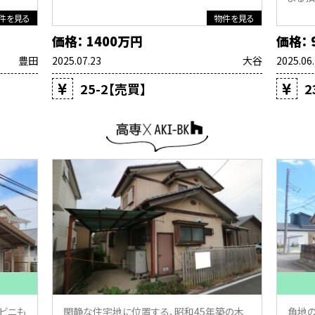
件を見る
物件を見る
価格： 1400万円
価格： 
豊田
2025.07.23
大谷
2025.06
25-2【売買】
2
ビニも
閑静な住宅地に位置する、昭和45年築の木
角地