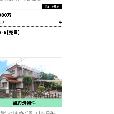
物件を見る
900万
.19
中
3-6【売買】
契約済物件
の静かな住宅街に位置しており、国道４