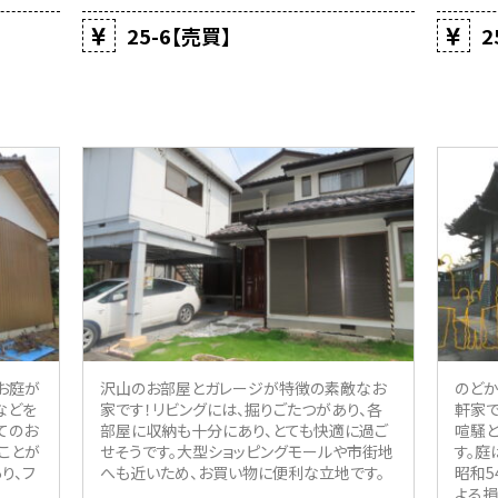
25-6【売買】
2
お庭が
沢山のお部屋とガレージが特徴の素敵なお
のど
などを
家です！リビングには、掘りごたつがあり、各
軒家で
てのお
部屋に収納も十分にあり、とても快適に過ご
喧騒
ことが
せそうです。大型ショッピングモールや市街地
す。庭
り、フ
へも近いため、お買い物に便利な立地です。
昭和5
よる